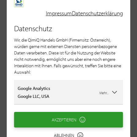
(4×250g)
Impressum
Datenschutzerklärung
SOLD-OUT
Datenschutz
Wir, die QimiQ Handels GmbH (Firmensitz: Österreich),
würden gerne mit externen Diensten personenbezogene
Daten verarbeiten. Diese ist für die Nutzung der Website
9,56 €
nicht notwendig, ermöglicht uns aber eine noch engere
Interaktion mit Ihnen. Falls gewünscht, treffen Sie bitte eine
Auswahl:
Google Analytics
12er Box QimiQ Whip sortiert
Mehr...
Google LLC, USA
(12×250g)
SOLD-OUT
AKZEPTIEREN
ABLEHNEN