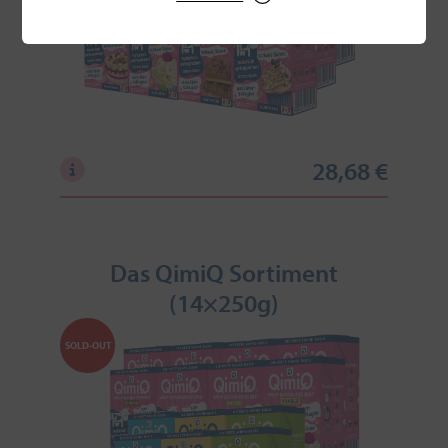
28,68 €
Das QimiQ Sortiment
(14×250g)
SOLD-OUT