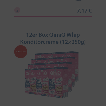
7,17 €
12er Box QimiQ Whip
Konditorcreme (12×250g)
SOLD-OUT