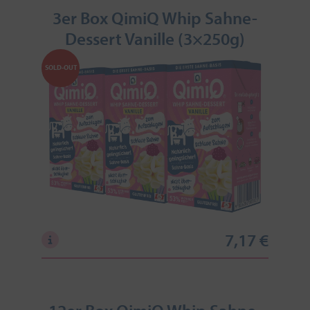
3er Box QimiQ Whip Sahne-
Dessert Vanille (3×250g)
SOLD-OUT
7,17 €