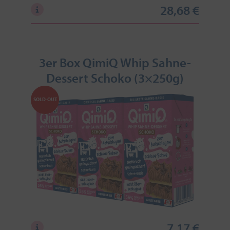
28,68 €
3er Box QimiQ Whip Sahne-
Dessert Schoko (3×250g)
SOLD-OUT
7,17 €