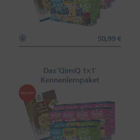
50,99 €
Das 'QimiQ 1×1'
Kennenlernpaket
SOLD-OUT