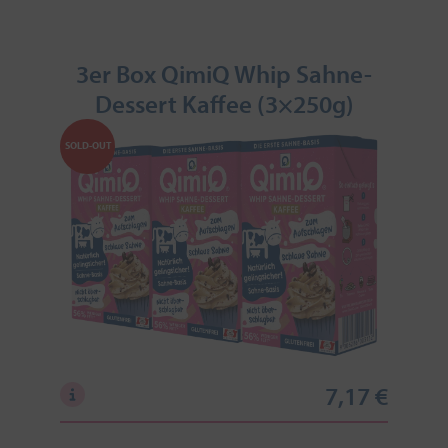
3er Box QimiQ Whip Sahne-
Dessert Kaffee (3×250g)
SOLD-OUT
7,17 €