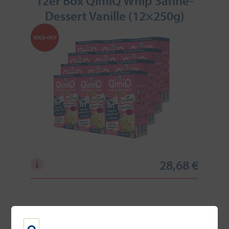
12er Box QimiQ Whip Sahne-
Dessert Vanille (12×250g)
SOLD-OUT
28,68 €
4er Box QimiQ Whip sortiert