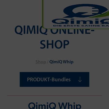
QIMIQ ONLINE-
SHOP
Shop
/
QimiQ Whip
PRODUKT-Bundles
QimiQ Whip