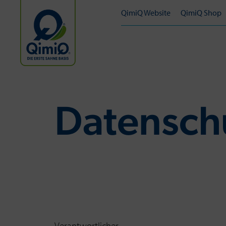
QimiQ Website
QimiQ Shop
Da­ten­sch
Verantwortlicher