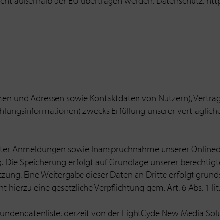
icht außerhalb der EU übertragen werden. Datenschutz: http
amen und Adressen sowie Kontaktdaten von Nutzern), Vertra
ungsinformationen) zwecks Erfüllung unserer vertraglich
ter Anmeldungen sowie Inanspruchnahme unserer Onlinedien
 Die Speicherung erfolgt auf Grundlage unserer berechtigte
ng. Eine Weitergabe dieser Daten an Dritte erfolgt grundsät
t hierzu eine gesetzliche Verpflichtung gem. Art. 6 Abs. 1 li
Kundendatenliste, derzeit von der LightCyde New Media Sol