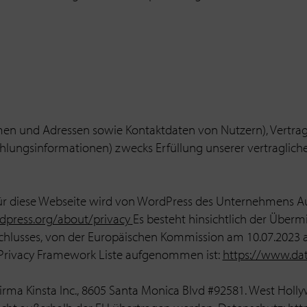
amen und Adressen sowie Kontaktdaten von Nutzern), Vertra
ungsinformationen) zwecks Erfüllung unserer vertraglich
diese Webseite wird von WordPress des Unternehmens Automa
dpress.org/about/privacy
Es besteht hinsichtlich der Überm
chlusses, von der Europäischen Kommission am 10.07.2023 
 Privacy Framework Liste aufgenommen ist:
https://www.dat
rma Kinsta Inc., 8605 Santa Monica Blvd #92581. West Holl