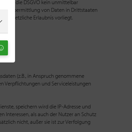
 in denen die DSGVO kein unmittelbar
s. Die Übermittlung von Daten in Drittstaaten
e gesetzliche Erlaubnis vorliegt.
gsdaten (z.B., in Anspruch genommene
n Verpflichtungen und Serviceleistungen
ste, speichern wird die IP-Adresse und
n Interessen, als auch der Nutzer an Schutz
zlich nicht, außer sie ist zur Verfolgung