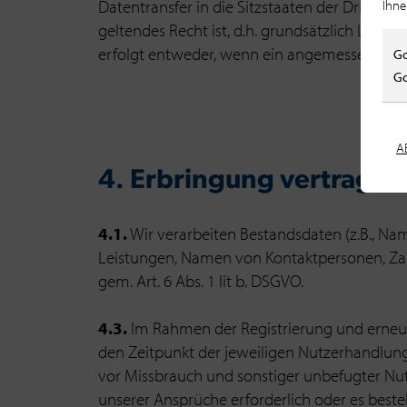
Datentransfer in die Sitzstaaten der Drittanbi
Ihne
geltendes Recht ist, d.h. grundsätzlich Län
erfolgt entweder, wenn ein angemessenes Date
Go
Go
A
4. Erbringung vertraglic
4.1.
Wir verarbeiten Bestandsdaten (z.B., N
Leistungen, Namen von Kontaktpersonen, Zah
gem. Art. 6 Abs. 1 lit b. DSGVO.
4.3.
Im Rahmen der Registrierung und erneu
den Zeitpunkt der jeweiligen Nutzerhandlung.
vor Missbrauch und sonstiger unbefugter Nutzu
unserer Ansprüche erforderlich oder es beste