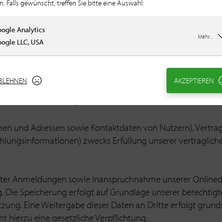
eter stattfindet. Als Drittstaaten sind Länder zu verstehen,
n. Falls gewünscht, treffen Sie bitte eine Auswahl:
der außerhalb der EU, bzw. des Europäischen Wirtschaftsraum
nschutzniveau, eine Einwilligung der Nutzer oder sonst ein
ogle Analytics
Mehr...
ogle LLC, USA
BLEHNEN
AKZEPTIEREN
her Leistungen
amen und Adressen sowie Kontaktdaten von Nutzern), Vertra
lungsinformationen) zwecks Erfüllung unserer vertragliche
ter Anmeldungen sowie Inanspruchnahme unserer Onlinedien
 Die Speicherung erfolgt auf Grundlage unserer berechtigte
ng. Eine Weitergabe dieser Daten an Dritte erfolgt grundsät
ht hierzu eine gesetzliche Verpflichtung.