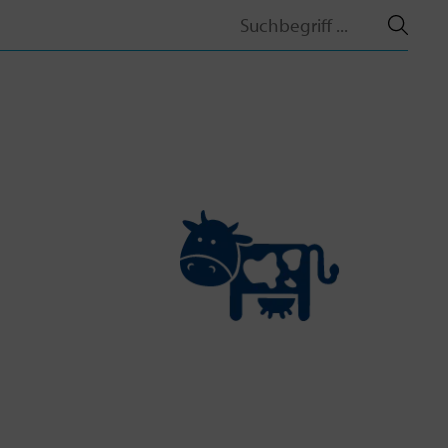
Search
for: