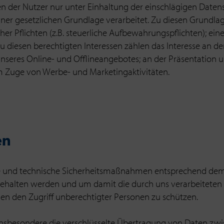
 der Nutzer nur unter Einhaltung der einschlägigen Date
ner gesetzlichen Grundlage verarbeitet. Zu diesen Grundlag
er Pflichten (z.B. steuerliche Aufbewahrungspflichten); ein
 Zu diesen berechtigten Interessen zählen das Interesse an d
 unseres Online- und Offlineangebotes; an der Präsentation 
m Zuge von Werbe- und Marketingaktivitäten.
en
che und technische Sicherheitsmaßnahmen entsprechend dem 
ehalten werden und um damit die durch uns verarbeiteten Da
gen den Zugriff unberechtigter Personen zu schützen.
besondere die verschlüsselte Übertragung von Daten zw