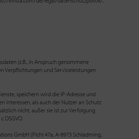
s://kinsta.com/de/legal/datenschutzpolitik/.
gsdaten (z.B., in Anspruch genommene
en Verpflichtungen und Serviceleistungen
ste, speichern wird die IP-Adresse und
n Interessen, als auch der Nutzer an Schutz
zlich nicht, außer sie ist zur Verfolgung
t. c DSGVO.
utions GmbH (Pichl 47a, A-8973 Schladming,