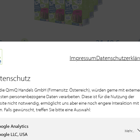
€
21,48 €
Impressum
Datenschutzerklä
Das 'QimiQ 1×1'
tenschutz
Kennenlernpaket
 die QimiQ Handels GmbH (Firmensitz: Österreich), würden gerne mit externe
sten personenbezogene Daten verarbeiten. Diese ist für die Nutzung der
ite nicht notwendig, ermöglicht uns aber eine noch engere Interaktion mit
SOLD-OUT
n. Falls gewünscht, treffen Sie bitte eine Auswahl:
ogle Analytics
Mehr...
ogle LLC, USA