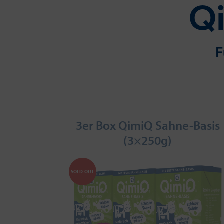
Qi
F
3er Box QimiQ Sahne-Basis
(3×250g)
SOLD-OUT