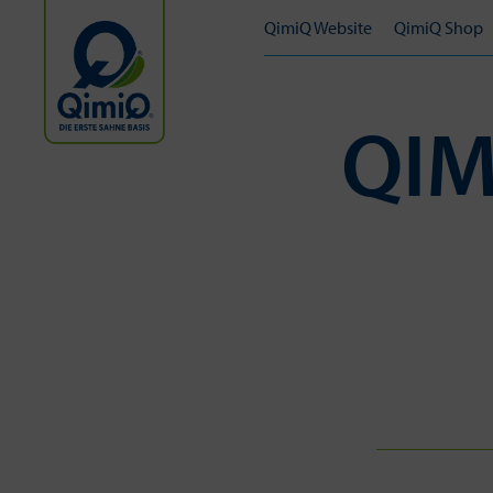
QimiQ Website
QimiQ Shop
QIM