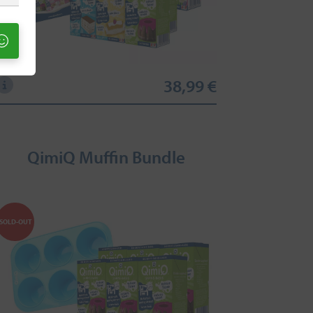
38,99 €
QimiQ Muffin Bundle
SOLD-OUT