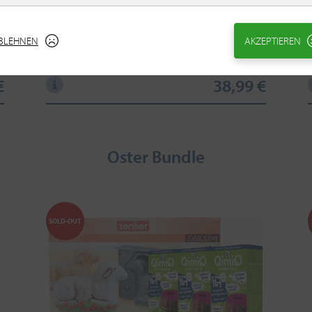
BLEHNEN
AKZEPTIEREN
€
38,99 €
Oster Bundle
SOLD-OUT