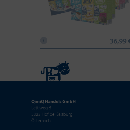
36,99 
QimiQ Handels GmbH
Lettlweg 5
5322 Hof bei Salzburg
Österreich