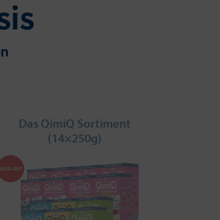
sis
en
Das QimiQ Sortiment
(14×250g)
SOLD-OUT