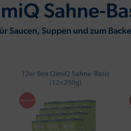
miQ Sahne-Ba
ür Saucen, Suppen und zum Back
12er Box QimiQ Sahne-Basis
(12×250g)
SOLD-OUT