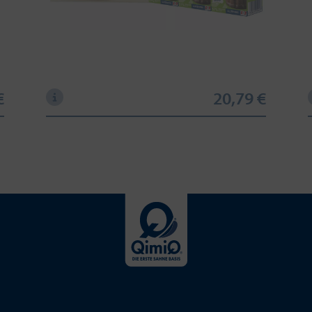
€
20,79 €