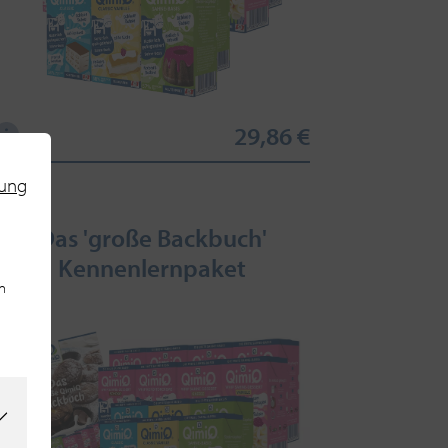
29,86 €
rung
Das 'große Backbuch'
Kennenlernpaket
n
SOLD-OUT