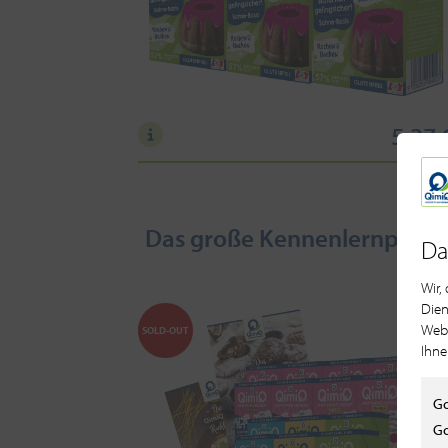
5,37 
Das große Kennenlernpaket
Da
Wir,
Dien
Webs
SOLD-OUT
Ihne
Go
Go