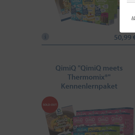
A
50,99 
QimiQ "QimiQ meets
Thermomix®"
Kennenlernpaket
SOLD-OUT