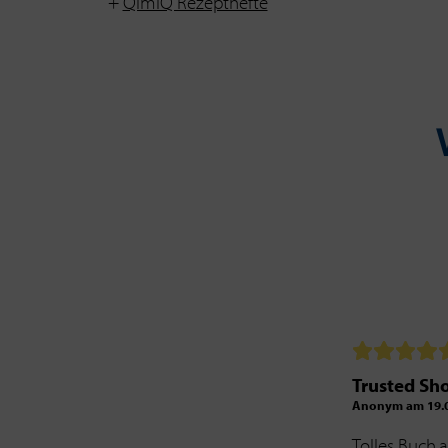
+
QimiQ Rezepthefte
Trusted Sh
Anonym am 19.0
Tolles Buch,