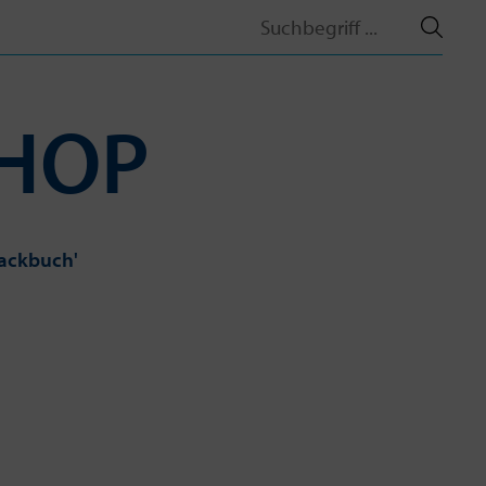
Search
for:
SHOP
Backbuch'