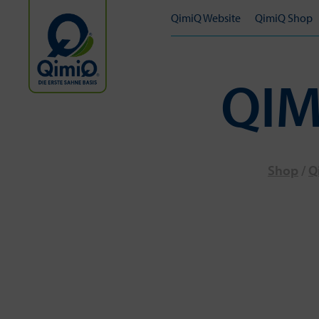
QimiQ Website
QimiQ Shop
QIM
Shop
/
Q