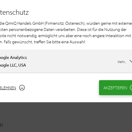
tenschutz
 die QimiQ Handels GmbH (Firmensitz: Österreich), würden gerne mit externe
sten personenbezogene Daten verarbeiten. Diese ist für die Nutzung der
ite nicht notwendig, ermöglicht uns aber eine noch engere Interaktion mit
n. Falls gewünscht, treffen Sie bitte eine Auswahl:
, kneten, backen und feinste Zutaten überall. Wohlige
ogle Analytics
Mehr...
aunen – das ist unser großes QimiQ Backbuch! Klassische
ogle LLC, USA
nd sich von süßen Früchtchen oder Naschereien
 einen Kaffee oder eine große Party – bei uns gibt es für
er Gelegenheiten und Ideen und unser Backbuch wird dein
BLEHNEN
AKZEPTIEREN
iebsten mit diesen Köstlichkeiten – denn wie heißt es so
h’