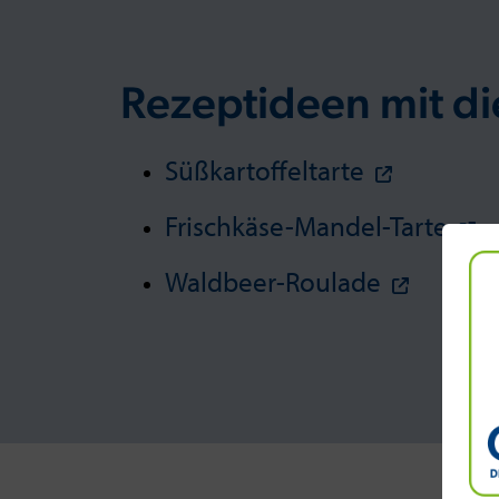
Rezeptideen mit d
Süßkartoffeltarte
Frischkäse-Mandel-Tarte
Waldbeer-Roulade