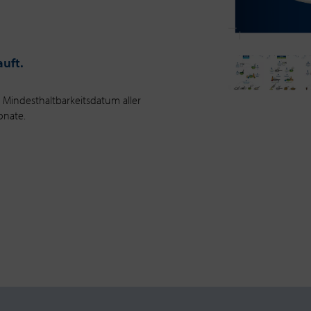
auft.
s Mindesthaltbarkeitsdatum aller
onate.